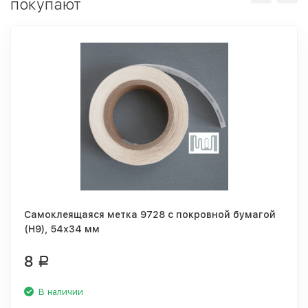
покупают
Самоклеящаяся метка 9728 с покровной бумагой
(H9), 54х34 мм
8
Р
В наличии