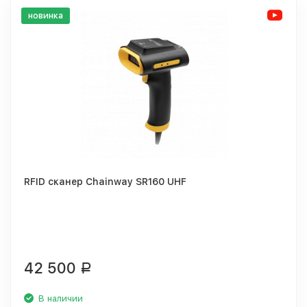
новинка
RFID сканер Chainway SR160 UHF
42 500
Р
В наличии