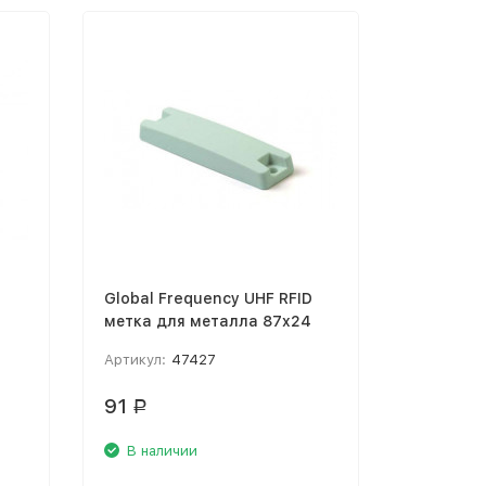
Global Frequency UHF RFID
Самокле
метка для металла 87x24
M69B+MR
мм
бумагой,
Артикул:
47427
Артикул:
91
10,50
Р
Р
В наличии
В нали