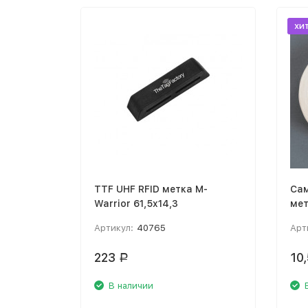
хи
TTF UHF RFID метка M-
Сам
Warrior 61,5x14,3
мет
пок
Артикул:
40765
Арт
мм
223
10
Р
В наличии