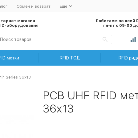
алог
Обмен и возврат
Ещё
нтернет магазин
Работаем по всей 
FID-оборудования
пн-пт с 09-00 д
FID метки
RFID ТСД
RFID рид
in Series 36х13
PCB UHF RFID мет
36х13