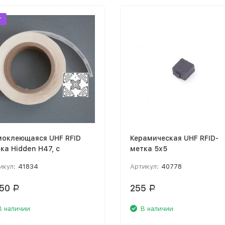
т
оклеющаяся UHF RFID
Керамическая UHF RFID-
ка Hidden H47, с
метка 5x5
ровной бумагой, 50х50
икул:
41834
Артикул:
40778
,50
255
Р
Р
В наличии
В наличии