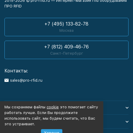
2015-2026 © pro-rfid.ru — Интернет-магазин rfid оборудования
ПРО RFID
+7 (495) 133-82-78
Москва
+7 (812) 409-46-76
Санкт-Петербург
Контакты:
sales@pro-rfid.ru
Мы сохраняем файлы
cookie
это помогает сайту
Каталог товаров
работать лучше. Если Вы продолжите
использовать сайт, мы будем считать, что Вас
Информация
это устраивает.
Хорошо